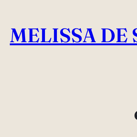
Pular
para
MELISSA DE 
o
conteúdo