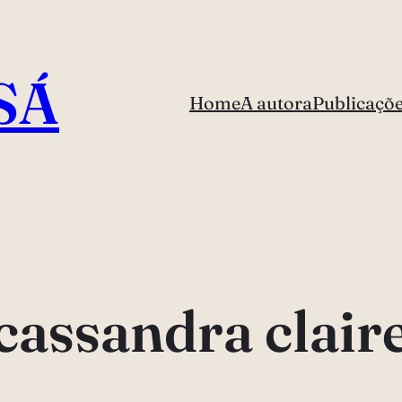
SÁ
Home
A autora
Publicaçõ
cassandra clair