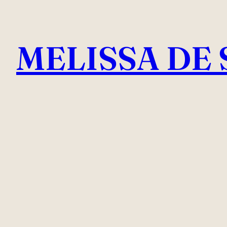
Pular
para
MELISSA DE 
o
conteúdo