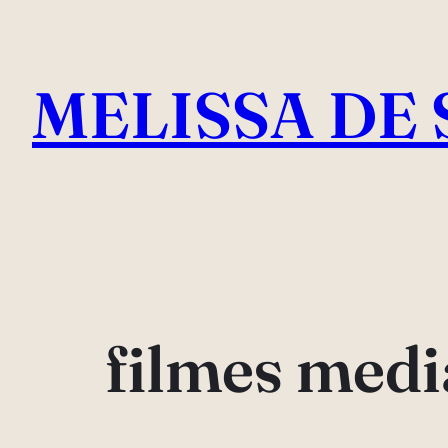
Pular
para
MELISSA DE 
o
conteúdo
filmes medi