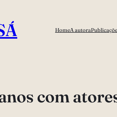
SÁ
Home
A autora
Publicaçõ
anos com atores