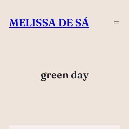
Pular
para
MELISSA DE SÁ
o
conteúdo
green day