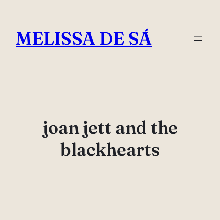
Pular
para
MELISSA DE SÁ
o
conteúdo
joan jett and the
blackhearts