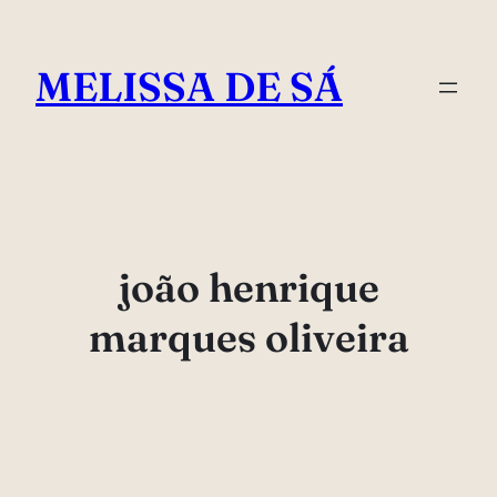
Pular
para
MELISSA DE SÁ
o
conteúdo
joão henrique
marques oliveira