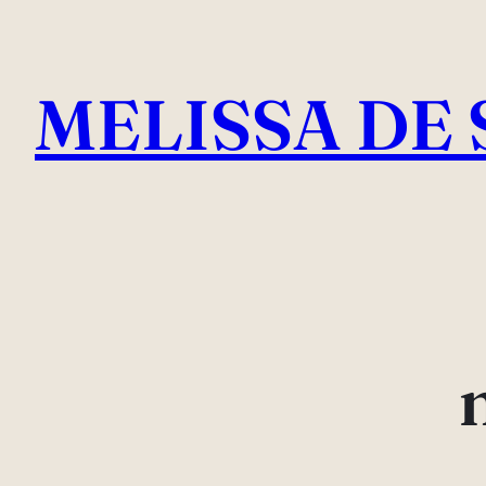
Pular
para
MELISSA DE 
o
conteúdo