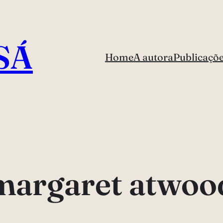
SÁ
Home
A autora
Publicaçõ
margaret atwoo