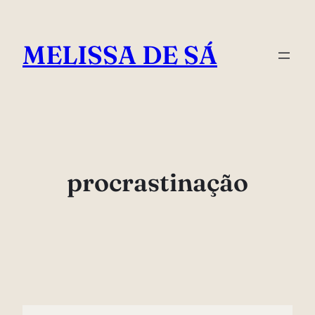
Pular
para
MELISSA DE SÁ
o
conteúdo
procrastinação