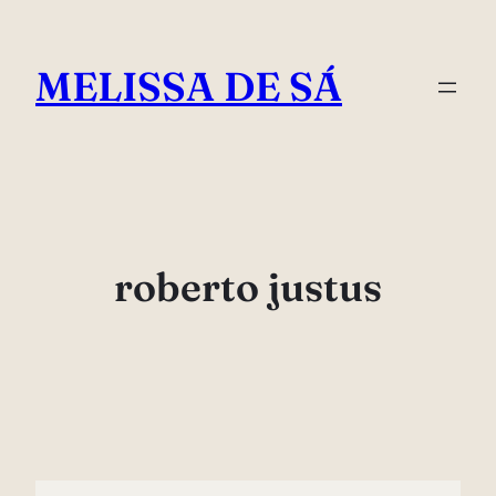
Pular
para
MELISSA DE SÁ
o
conteúdo
roberto justus