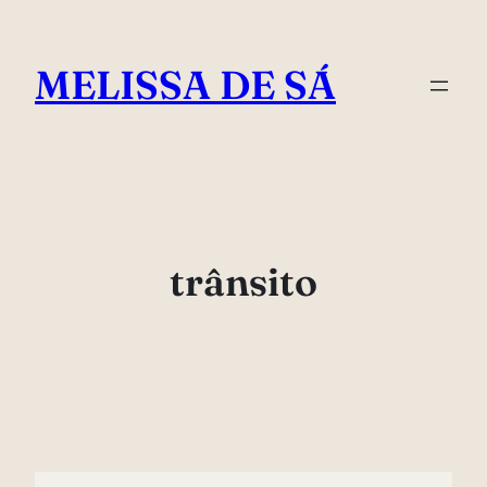
Pular
para
MELISSA DE SÁ
o
conteúdo
trânsito