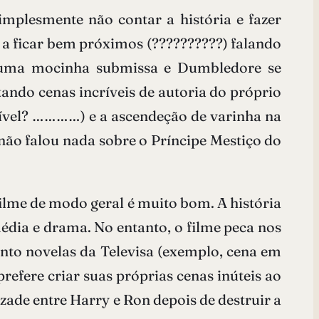
simplesmente não contar a história e fazer
a ficar bem próximos (??????????) falando
é uma mocinha submissa e Dumbledore se
ando cenas incríveis de autoria do próprio
ível? …………) e a ascendeção de varinha na
não falou nada sobre o Príncipe Mestiço do
filme de modo geral é muito bom. A história
dia e drama. No entanto, o filme peca nos
anto novelas da Televisa (exemplo, cena em
efere criar suas próprias cenas inúteis ao
izade entre Harry e Ron depois de destruir a