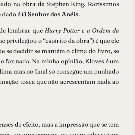
eado na obra de Stephen King. Raríssimos
o dado é
O Senhor dos Anéis
.
vale lembrar que
Harry Potter e a Ordem da
 privilegiou o “espírito da obra”) é que ele
e se decidir se mantém o clima do livro, se
não faz nada. Na minha opinião, Kloves é um
m clima mas no final só consegue um punhado
aginação tosca que não acrescentam nada ao
 frases de efeito, mas a impressão que se tem
m mês, ou uma semana, ou quem sabe até em