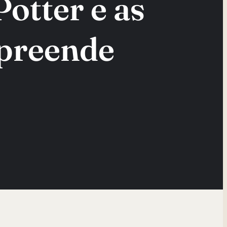
otter e as
rpreende