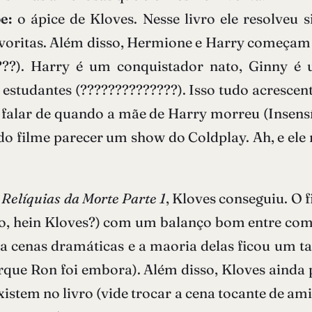
pe:
o ápice de Kloves. Nesse livro ele resolveu 
avoritas. Além disso, Hermione e Harry começam 
????). Harry é um conquistador nato, Ginny 
studantes (??????????????). Isso tudo acrescent
falar de quando a mãe de Harry morreu (Insens
do filme parecer um show do Coldplay. Ah, e ele 
 Relíquias da Morte Parte 1
, Kloves conseguiu. O 
o, hein Kloves?) com um balanço bom entre comé
ra cenas dramáticas e a maoria delas ficou um t
e Ron foi embora). Além disso, Kloves ainda pr
xistem no livro (vide trocar a cena tocante de am