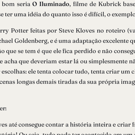
o bom seria
O Iluminado
, filme de Kubrick bas
e ter uma idéia do quanto isso é difícil, o exempl
y Potter feitas por Steve Kloves no roteiro (
chael Goldenberg, e é uma adaptação excelente que
o que se tem é que ele fica perdido e não consegu
e ele acha que deveriam estar lá ou simplesmente 
 escolhas: ele tenta colocar tudo, tenta criar u
 cenas longas demais tiradas da sua própria im
er:
ves até consegue contar a história inteira e criar
stória! Ou seja, tudo pode ter acontecido em u