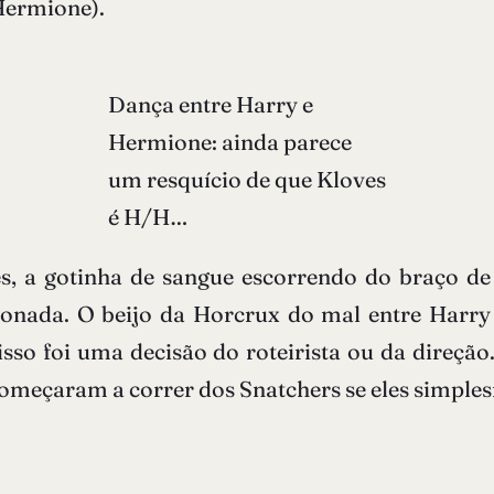
Hermione).
Dança entre Harry e
Hermione: ainda parece
um resquício de que Kloves
é H/H…
les, a gotinha de sangue escorrendo do braço d
ionada. O beijo da Horcrux do mal entre Harry
so foi uma decisão do roteirista ou da direção
omeçaram a correr dos Snatchers se eles simpl