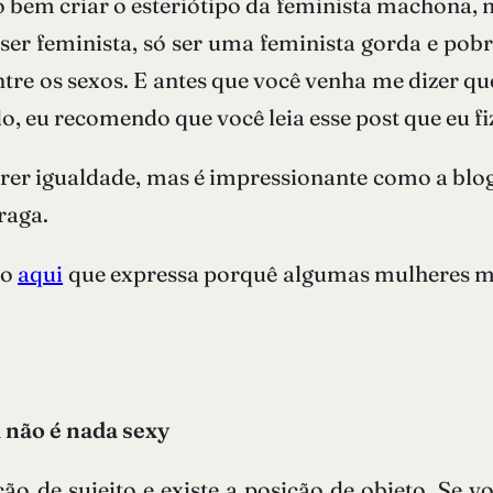
 bem criar o esteriótipo da feminista machona,
 ser feminista, só ser uma feminista gorda e po
re os sexos. E antes que você venha me dizer que
o, eu recomendo que você leia esse post que eu fi
uerer igualdade, mas é impressionante como a blo
raga.
do
aqui
que expressa porquê algumas mulheres m
 não é nada sexy
o de sujeito e existe a posição de objeto. Se 