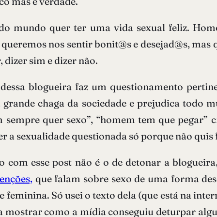
sco mas é verdade.
o mundo quer ter uma vida sexual feliz. Homen
 queremos nos sentir bonit@s e desejad@s, mas qu
 dizer sim e dizer não.
essa blogueira faz um questionamento pertin
rande chaga da sociedade e prejudica todo mun
sempre quer sexo”, “homem tem que pegar” c
r a sexualidade questionada só porque não quis 
vo com esse post não é o de detonar a bloguei
enções,
que falam sobre sexo de uma forma desen
feminina. Só usei o texto dela (que está na intern
para mostrar como a mídia conseguiu deturpar al