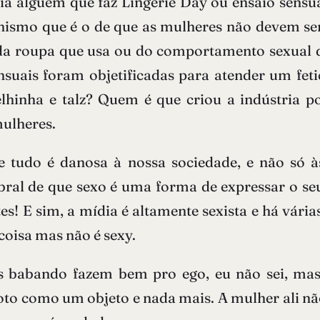
 alguém que faz Lingerie Day ou ensaio sensual 
nismo que é o de que as mulheres não devem se
a roupa que usa ou do comportamento sexual q
nsuais foram objetificadas para atender um fe
elhinha e talz? Quem é que criou a indústria p
mulheres.
 de tudo é danosa à nossa sociedade, e não s
bral de que sexo é uma forma de expressar o seu
tes! E sim, a mídia é altamente sexista e há vá
coisa mas não é sexy.
 babando fazem bem pro ego, eu não sei, mas
oto como um objeto e nada mais. A mulher ali nã