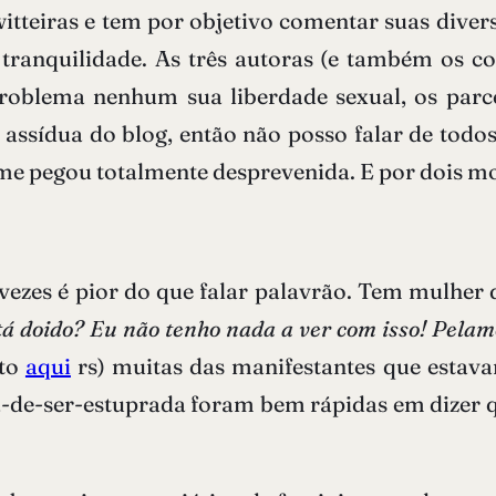
twitteiras e tem por objetivo comentar suas dive
anquilidade. As três autoras (e também os co
blema nenhum sua liberdade sexual, os parcei
a assídua do blog, então não posso falar de tod
t me pegou totalmente desprevenida. E por dois mo
 vezes é pior do que falar palavrão. Tem mulher
 tá doido? Eu não tenho nada a ver com isso! Pelam
sto
aqui
rs) muitas das manifestantes que estav
de-ser-estuprada foram bem rápidas em dizer q