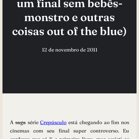
um final sem bebês-
monstro e outras
coisas out of the blue)
12 de novembro de 2011
A
saga
série
Crepúsculo
está chegando ao fim nos
cinemas com seu final super controverso. Eu