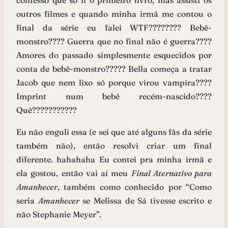
confesso que só li o primeiro livro, mas assisti os
outros filmes e quando minha irmã me contou o
final da série eu falei WTF???????? Bebê-
monstro???? Guerra que no final não é guerra????
Amores do passado simplesmente esquecidos por
conta de bebê-monstro????? Bella começa a tratar
Jacob que nem lixo só porque virou vampira????
Imprint num bebê recém-nascido????
Quê???????????
Eu não enguli essa (e sei que até alguns fãs da série
também não), então resolvi criar um final
diferente. hahahaha Eu contei pra minha irmã e
ela gostou, então vai aí meu
Final Aternativo para
Amanhecer
, também como conhecido por “Como
seria
Amanhecer
se Melissa de Sá tivesse escrito e
não Stephanie Meyer”.