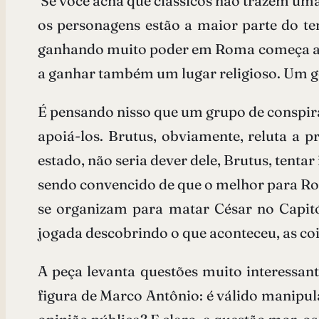
Se você acha que clássicos não trazem uma
os personagens estão a maior parte do te
ganhando muito poder em Roma começa a in
a ganhar também um lugar religioso. Um g
É pensando nisso que um grupo de conspira
apoiá-los. Brutus, obviamente, reluta a 
estado, não seria dever dele, Brutus, tentar
sendo convencido de que o melhor para Roma
se organizam para matar César no Capitó
jogada descobrindo o que aconteceu, as c
A peça levanta questões muito interessan
figura de Marco Antônio: é válido manipul