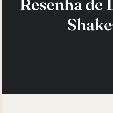
Resenha de L
Shakes