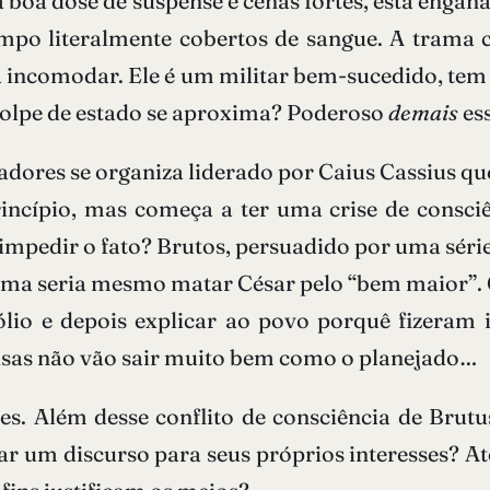
 boa dose de suspense e cenas fortes, está enga
mpo literalmente cobertos de sangue. A trama 
comodar. Ele é um militar bem-sucedido, tem u
olpe de estado se aproxima? Poderoso
demais
ess
dores se organiza liderado por Caius Cassius que
princípio, mas começa a ter uma crise de consci
 impedir o fato? Brutos, persuadido por uma série
 seria mesmo matar César pelo “bem maior”. Césa
lio e depois explicar ao povo porquê fizeram
oisas não vão sair muito bem como o planejado…
tes. Além desse conflito de consciência de Brut
ar um discurso para seus próprios interesses? 