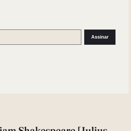
Assinar
liam Shakespeare [Julius