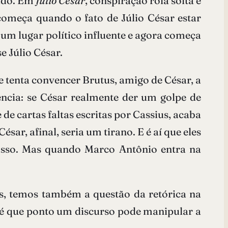
nado. Em
Júlio César
, conspiração rola solta e
começa quando o fato de Júlio César estar
m lugar político influente e agora começa
e Júlio César.
 tenta convencer Brutus, amigo de César, a
ência: se César realmente der um golpe de
 de cartas faltas escritas por Cassius, acaba
r, afinal, seria um tirano. E é aí que eles
 isso. Mas quando Marco Antônio entra na
us, temos também a questão da retórica na
Até que ponto um discurso pode manipular a