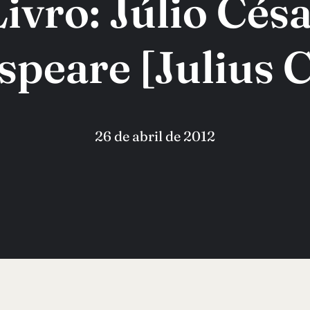
ivro: Júlio Césa
peare [Julius 
26 de abril de 2012