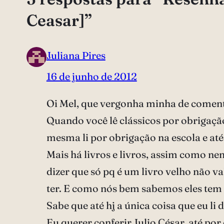
Ceasar]”
Juliana Pires
16 de junho de 2012
Oi Mel, que vergonha minha de comenta
Quando você lê clássicos por obrigação
mesma li por obrigação na escola e até
Mais há livros e livros, assim como n
dizer que só pq é um livro velho não va
ter. E como nós bem sabemos eles te
Sabe que até hj a única coisa que eu l
Eu querer conferir Julio César, até por