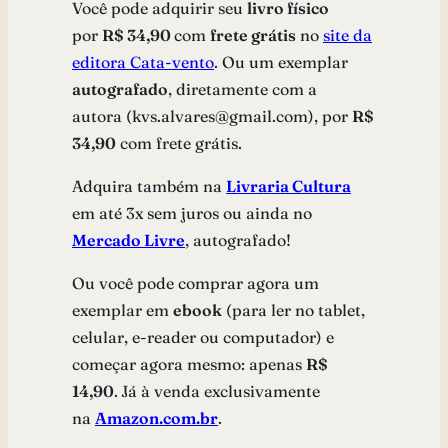
Você pode adquirir seu
livro físico
por
R$ 34,90
com
frete grátis
no
site da
editora Cata-vento
. Ou um exemplar
autografado
, diretamente com a
autora (kvs.alvares@gmail.com), por
R$
34,90
com frete grátis.
Adquira também na
Livraria Cultura
em até 3x sem juros ou ainda no
Mercado Livre
, autografado!
Ou você pode comprar agora um
exemplar em
ebook
(para ler no tablet,
celular, e-reader ou computador) e
começar agora mesmo: apenas
R$
14,90
.
Já à venda exclusivamente
na
Amazon.com.br
.