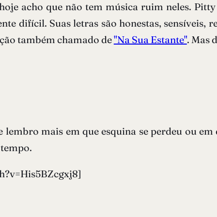
 hoje acho que não tem música ruim neles. Pitt
 difícil. Suas letras são honestas, sensíveis, r
oração também chamado de
"Na Sua Estante"
. Mas 
lembro mais em que esquina se perdeu ou em q
m tempo.
h?v=His5BZcgxj8]