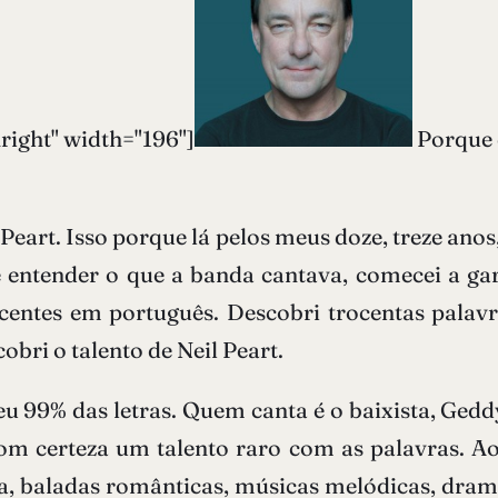
right" width="196"]
Porque 
Peart. Isso porque lá pelos meus doze, treze anos
entender o que a banda cantava, comecei a gar
ecentes em português. Descobri trocentas palav
cobri o talento de Neil Peart.
veu 99% das letras. Quem canta é o baixista, Ged
 com certeza um talento raro com as palavras. A
sia, baladas românticas, músicas melódicas, dram