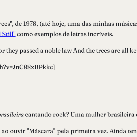
rees", de 1978, (até hoje, uma das minhas música
Still"
como exemplos de letras incríveis.
 they passed a noble law And the trees are all ke
ch?v=JnC88xBPkkc]
brasileira
cantando rock? Uma mulher brasileira
 ao ouvir "Máscara" pela primeira vez. Ainda te