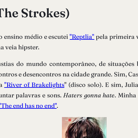
The Strokes)
o ensino médio e escutei
"Reptlia"
pela primeira 
a veia hipster.
ústias do mundo contemporâneo, de situações ba
contros e desencontros na cidade grande. Sim, C
da
"River of Brakelights
" (disco solo). E sim, Ju
ntar palavras e sons.
Haters gonna hate
. Minha 
"The end has no end"
.