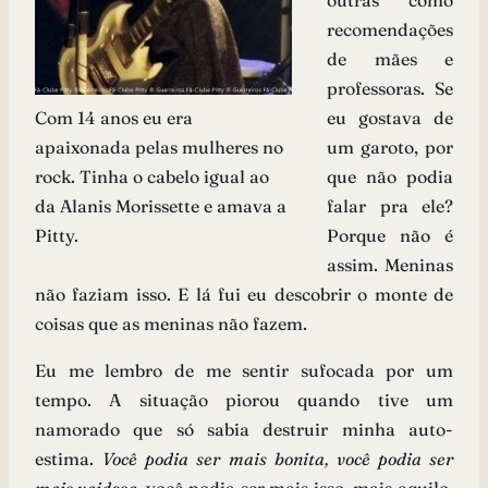
outras como
recomendações
de mães e
professoras. Se
Com 14 anos eu era
eu gostava de
apaixonada pelas mulheres no
um garoto, por
rock. Tinha o cabelo igual ao
que não podia
da Alanis Morissette e amava a
falar pra ele?
Pitty.
Porque não é
assim. Meninas
não faziam isso. E lá fui eu descobrir o monte de
coisas que as meninas não fazem.
Eu me lembro de me sentir sufocada por um
tempo. A situação piorou quando tive um
namorado que só sabia destruir minha auto-
estima.
Você podia ser mais bonita, você podia ser