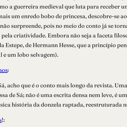
como a guerreira medieval que luta para receber
 mais um enredo bobo de princesa, descobre-se a
l não surpreende, pois no meio do conto já se to
pela criatividade. Embora não seja a faceta filos
 Estepe, de Hermann Hesse, que a princípio pens
 e um lobo selvagem).
nos
:
 Sá, acho que é o conto mais longo da revista. Uma
elissa de Sá; não é uma escrita densa nem leve, é
ssica história da donzela raptada, reestruturada n
s
!: